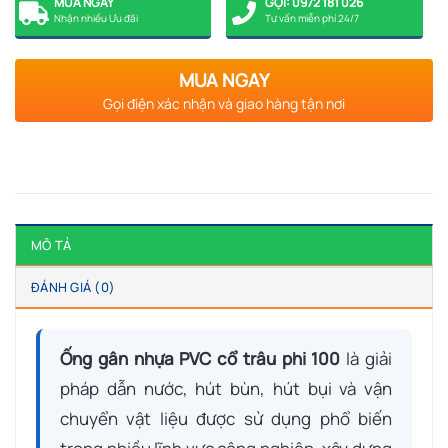
MUA NGAY
GỌI: 0972 181 026
Nhận nhiều Ưu đãi
Tư vấn miễn phí 24/7
MUA NGAY
Gọi điện xác nhận và giao hàng tận nơi
MÔ TẢ
ĐÁNH GIÁ (0)
Ống gân nhựa PVC cổ trâu phi 100
là giải
pháp dẫn nước, hút bùn, hút bụi và vận
chuyển vật liệu được sử dụng phổ biến