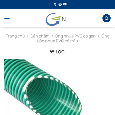
Bỏ
qua
nội
dung
Trang chủ
/
Sản phẩm
/
Ống nhựa PVC có gân
/
Ống
gân nhựa PVC cổ trâu
LỌC