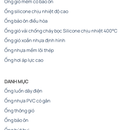
Ống gió mềm có bảo ôn
Ống silicone chịu nhiệt độ cao
Ống bảo ôn điều hòa
Ống gió vải chống cháy bọc Silicone chịu nhiệt 400°C
Ống gió xoắn nhựa định hình
Ống nhựa mềm lõi thép
Ống hơi áp lực cao
DANH MỤC
Ống luồn dây điện
Ống nhựa PVC có gân
Ống thông gió
Ống bảo ôn
Ống hút bụi