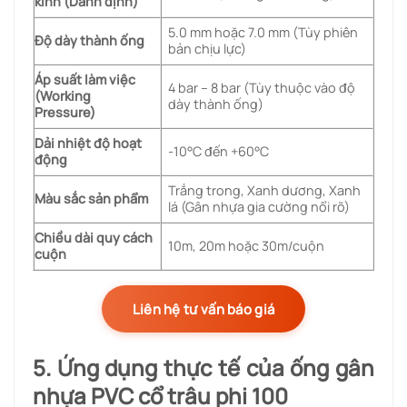
kính (Danh định)
5.0 mm hoặc 7.0 mm (Tùy phiên
Độ dày thành ống
bản chịu lực)
Áp suất làm việc
4 bar – 8 bar (Tùy thuộc vào độ
(Working
dày thành ống)
Pressure)
Dải nhiệt độ hoạt
-10°C đến +60°C
động
Trắng trong, Xanh dương, Xanh
Màu sắc sản phẩm
lá (Gân nhựa gia cường nổi rõ)
Chiều dài quy cách
10m, 20m hoặc 30m/cuộn
cuộn
Liên hệ tư vấn báo giá
5. Ứng dụng thực tế của ống gân
nhựa PVC cổ trâu phi 100