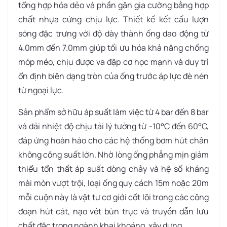
tổng hợp hóa dẻo và phần gân gia cường bằng hợp
chất nhựa cứng chịu lực. Thiết kế kết cấu lượn
sóng đặc trưng với độ dày thành ống dao động từ
4.0mm đến 7.0mm giúp tối ưu hóa khả năng chống
móp méo, chịu được va đập cơ học mạnh và duy trì
ổn định biên dạng tròn của ống trước áp lực đè nén
từ ngoại lực.
Sản phẩm sở hữu áp suất làm việc từ 4 bar đến 8 bar
và dải nhiệt độ chịu tải lý tưởng từ -10°C đến 60°C,
đáp ứng hoàn hảo cho các hệ thống bơm hút chân
không công suất lớn. Nhờ lòng ống phẳng mịn giảm
thiểu tổn thất áp suất dòng chảy và hệ số kháng
mài mòn vượt trội, loại ống quy cách 15m hoặc 20m
mỗi cuộn này là vật tư cơ giới cốt lõi trong các công
đoạn hút cát, nạo vét bùn trục và truyền dẫn lưu
chất đặc trong ngành khai khoáng, xây dựng.