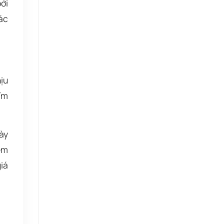
ởi
ác
ịu
ẩm
ày
ềm
iá