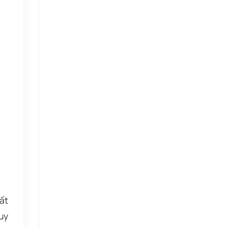
ất
uy