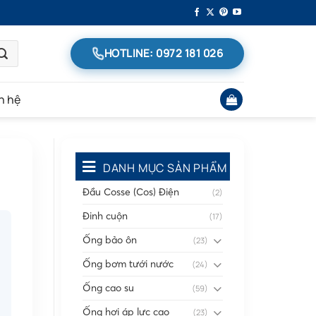
HOTLINE: 0972 181 026
n hệ
DANH MỤC SẢN PHẨM
Đầu Cosse (Cos) Điện
(2)
Đinh cuộn
(17)
Ống bảo ôn
(23)
Ống bơm tưới nước
(24)
Ống cao su
(59)
Ống hơi áp lực cao
(23)