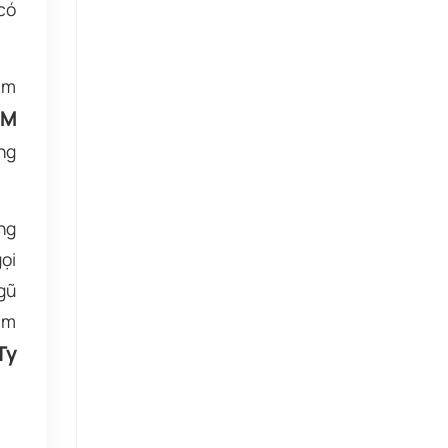
có
ìm
ÂM
ng
ng
ọi
gũ
am
Ty