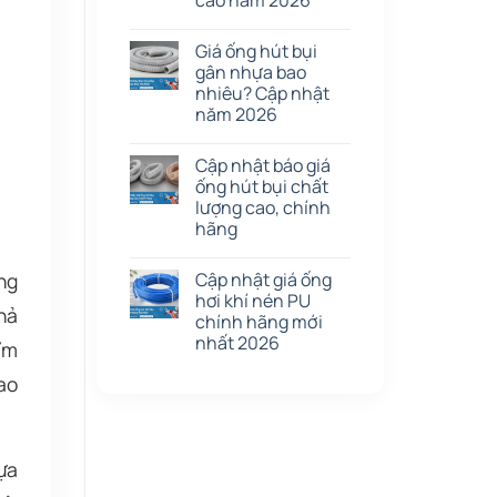
cao năm 2026
Giá ống hút bụi
gân nhựa bao
nhiêu? Cập nhật
năm 2026
Cập nhật báo giá
ống hút bụi chất
lượng cao, chính
hãng
ng
Cập nhật giá ống
hơi khí nén PU
hả
chính hãng mới
nhất 2026
ẩm
ao
ựa