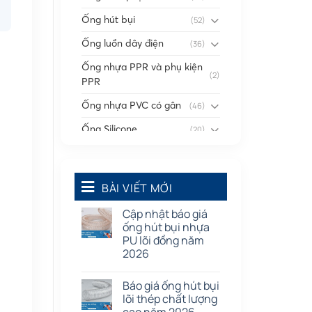
Ống hút bụi
(52)
Ống luồn dây điện
(36)
Ống nhựa PPR và phụ kiện
(2)
PPR
Ống nhựa PVC có gân
(46)
Ống Silicone
(20)
Ống thông gió
(58)
Phụ kiện nối
(86)
BÀI VIẾT MỚI
Quạt dân dụng
(91)
Cập nhật báo giá
Tấm cao su
(7)
ống hút bụi nhựa
PU lõi đồng năm
2026
Báo giá ống hút bụi
lõi thép chất lượng