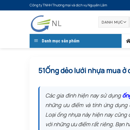
Bỏ
Công ty TNHH Thương mại và dịch vụ Nguyên Lâm
qua
nội
dung
Danh mục sản phẩm
51Ống dẻo lưới nhựa mua ở đ
Các gia đình hiện nay sử dụng
ốn
những ưu điểm và tính ứng dụng c
Loại ống nhựa này hiện nay cũng 
với những ưu điểm rất riêng. Bạn hã