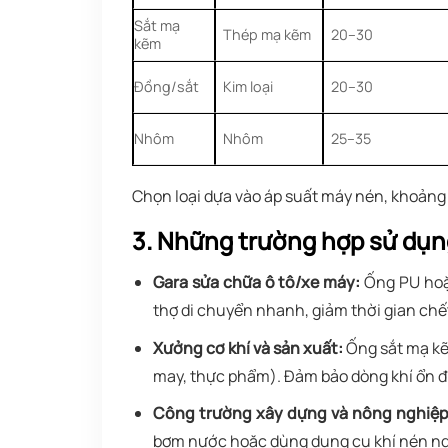
Sắt mạ
Thép mạ kẽm
20–30
kẽm
Đồng/sắt
Kim loại
20–30
Nhôm
Nhôm
25–35
Chọn loại dựa vào áp suất máy nén, khoảng 
3. Những trường hợp sử dụn
Gara sửa chữa ô tô/xe máy:
Ống PU hoặc
thợ di chuyển nhanh, giảm thời gian chế
Xưởng cơ khí và sản xuất:
Ống sắt mạ kẽ
may, thực phẩm). Đảm bảo dòng khí ổn đ
Công trường xây dựng và nông nghiệp
bơm nước hoặc dùng dụng cụ khí nén ngo