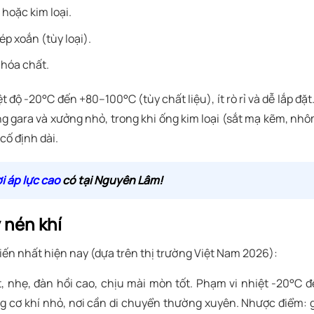
 hoặc kim loại.
hép xoắn (tùy loại).
 hóa chất.
t độ -20°C đến +80–100°C (tùy chất liệu), ít rò rỉ và dễ lắp đặt
ong gara và xưởng nhỏ, trong khi ống kim loại (sắt mạ kẽm, nh
cố định dài.
i áp lực cao
có tại Nguyên Lâm!
 nén khí
 biến nhất hiện nay (dựa trên thị trường Việt Nam 2026):
, nhẹ, đàn hồi cao, chịu mài mòn tốt. Phạm vi nhiệt -20°C 
ng cơ khí nhỏ, nơi cần di chuyển thường xuyên. Nhược điểm: 