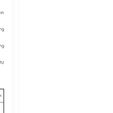
ịnh
ống
ông
 tự
h