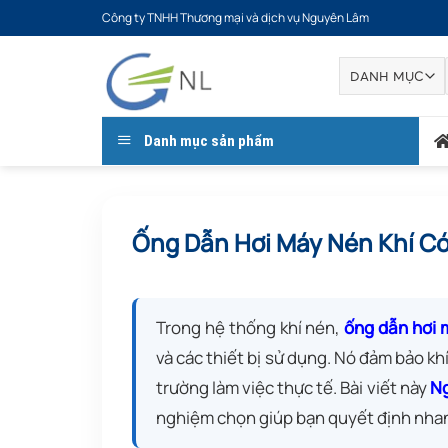
Bỏ
Công ty TNHH Thương mại và dịch vụ Nguyên Lâm
qua
nội
dung
Danh mục sản phẩm
Ống Dẫn Hơi Máy Nén Khí Có
Trong hệ thống khí nén,
ống dẫn hơi 
và các thiết bị sử dụng. Nó đảm bảo khí
trường làm việc thực tế. Bài viết này
N
nghiệm chọn giúp bạn quyết định nhanh