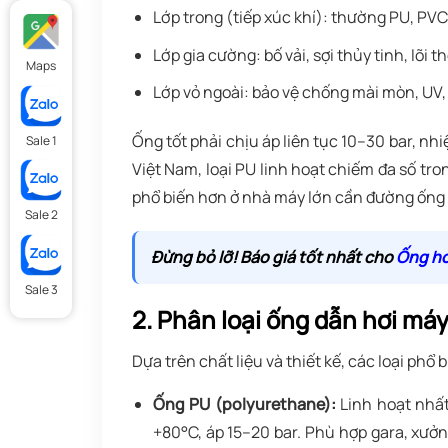
Lớp trong (tiếp xúc khí): thường PU, PVC
Lớp gia cường: bố vải, sợi thủy tinh, lõi t
Maps
Lớp vỏ ngoài: bảo vệ chống mài mòn, UV,
Ống tốt phải chịu áp liên tục 10–30 bar, nhiệ
Sale 1
Việt Nam, loại PU linh hoạt chiếm đa số tr
phổ biến hơn ở nhà máy lớn cần đường ống 
Sale 2
Đừng bỏ lỡ! Báo giá tốt nhất cho
Ống hơ
Sale 3
2. Phân loại ống dẫn hơi máy
Dựa trên chất liệu và thiết kế, các loại phổ
Ống PU (polyurethane):
Linh hoạt nhất
+80°C, áp 15–20 bar. Phù hợp gara, xưở