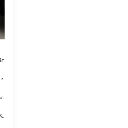
cần
cần
ng,
nếu