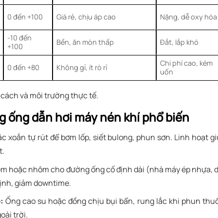
0 đến +100
Giá rẻ, chịu áp cao
Nặng, dễ oxy hóa
-10 đến
Bền, ăn mòn thấp
Đắt, lắp khó
+100
Chi phí cao, kém
0 đến +80
Không gỉ, ít rò rỉ
uốn
cách và môi trường thực tế.
g ống dẫn hơi máy nén khí phổ biến
 xoắn tự rút để bơm lốp, siết bulong, phun sơn. Linh hoạt g
t.
m hoặc nhôm cho đường ống cố định dài (nhà máy ép nhựa, 
ịnh, giảm downtime.
:
Ống cao su hoặc đồng chịu bụi bẩn, rung lắc khi phun thu
ài trời.