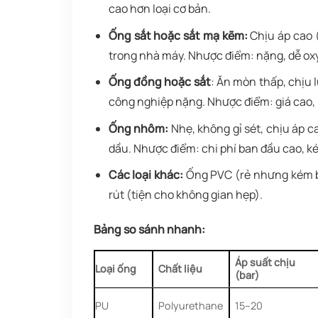
cao hơn loại cơ bản.
Ống sắt hoặc sắt mạ kẽm:
Chịu áp cao (
trong nhà máy. Nhược điểm: nặng, dễ oxy
Ống đồng hoặc sắt
: Ăn mòn thấp, chịu 
công nghiệp nặng. Nhược điểm: giá cao, 
Ống nhôm:
Nhẹ, không gỉ sét, chịu áp c
dầu. Nhược điểm: chi phí ban đầu cao, ké
Các loại khác:
Ống PVC (rẻ nhưng kém bề
rút (tiện cho không gian hẹp).
Bảng so sánh nhanh:
Áp suất chịu
Loại ống
Chất liệu
(bar)
PU
Polyurethane
15–20