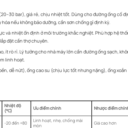
20–30 bar), giá rẻ, chịu nhiệt tốt. Dùng cho đường ống cố đ
 hóa nếu không bảo dưỡng, cần sơn chống gỉ định kỳ.
lực và nhiệt ổn định ở môi trường khắc nghiệt. Phù hợp hệ th
lắp đặt cần thợ chuyên.
ao, ít rò rỉ. Lý tưởng cho nhà máy lớn cần đường ống sạch, kh
m linh hoạt.
n, dễ nứt), ống cao su (chịu lực tốt nhưng nặng), ống xoắn
Nhiệt độ
Ưu điểm chính
Nhược điểm chín
(°C)
Linh hoạt, nhẹ, chống mài
-20 đến +80
Giá cao hơn
mòn