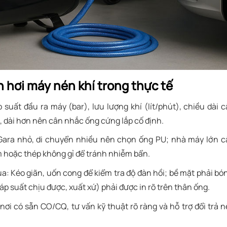
 hơi máy nén khí trong thực tế
p suất đầu ra máy (bar), lưu lượng khí (lít/phút), chiều dài 
dài hơn nên cân nhắc ống cứng lắp cố định.
 Gara nhỏ, di chuyển nhiều nên chọn ống PU; nhà máy lớn 
hoặc thép không gỉ để tránh nhiễm bẩn.
ua
: Kéo giãn, uốn cong để kiểm tra độ đàn hồi; bề mặt phải bó
áp suất chịu được, xuất xứ) phải được in rõ trên thân ống.
 nơi có sẵn CO/CQ, tư vấn kỹ thuật rõ ràng và hỗ trợ đổi trả 