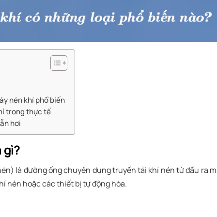
áy nén khí phổ biến
í trong thực tế
ẫn hơi
 gì?
nén) là đường ống chuyên dụng truyền tải khí nén từ đầu ra 
í nén hoặc các thiết bị tự động hóa.