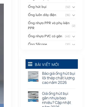
Ống hút bụi
(52)
Ống luồn dây điện
(36)
Ống nhựa PPR và phụ kiện
(2)
PPR
Ống nhựa PVC có gân
(46)
Ống Silicone
(20)
Ống thông gió
(58)
Phụ kiện nối
(86)
BÀI VIẾT MỚI
Quạt dân dụng
(91)
Báo giá ống hút bụi
Tấm cao su
(7)
lõi thép chất lượng
cao năm 2026
Giá ống hút bụi
gân nhựa bao
nhiêu? Cập nhật