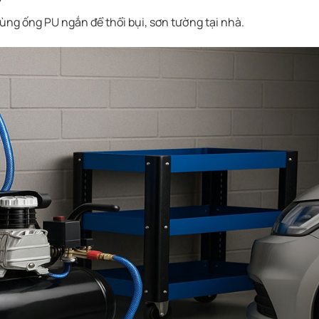
ng ống PU ngắn để thổi bụi, sơn tường tại nhà.