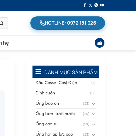
HOTLINE: 0972 181 026
n hệ
DANH MỤC SẢN PHẨM
Đầu Cosse (Cos) Điện
(2)
Đinh cuộn
(13)
Ống bảo ôn
(23)
Ống bơm tưới nước
(24)
Ống cao su
(59)
Ống hơi áp lực cao
(23)