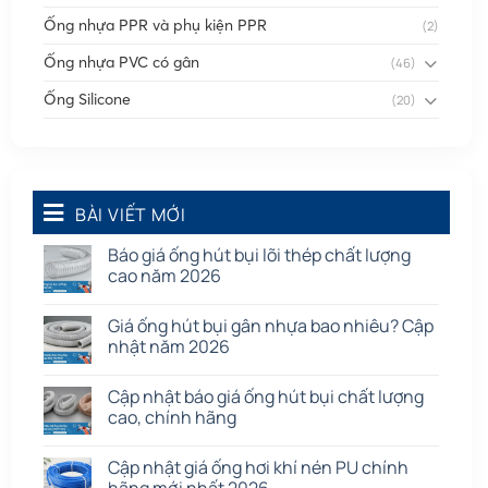
Ống nhựa PPR và phụ kiện PPR
(2)
Ống nhựa PVC có gân
(46)
Ống Silicone
(20)
Ống thông gió
(58)
Phụ kiện nối
(86)
Quạt dân dụng
BÀI VIẾT MỚI
(91)
Tấm cao su
(7)
Báo giá ống hút bụi lõi thép chất lượng
cao năm 2026
Giá ống hút bụi gân nhựa bao nhiêu? Cập
nhật năm 2026
Cập nhật báo giá ống hút bụi chất lượng
cao, chính hãng
Cập nhật giá ống hơi khí nén PU chính
hãng mới nhất 2026