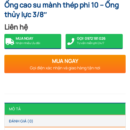
Ống cao su mành thép phi 10 – Ống
thủy lực 3/8″
Liên hệ
MUA NGAY
GỌI: 0972 181 026
Nhận nhiều Ưu đãi
Tư vấn miễn phí 24/7
MUA NGAY
Gọi điện xác nhận và giao hàng tận nơi
MÔ TẢ
ĐÁNH GIÁ (0)