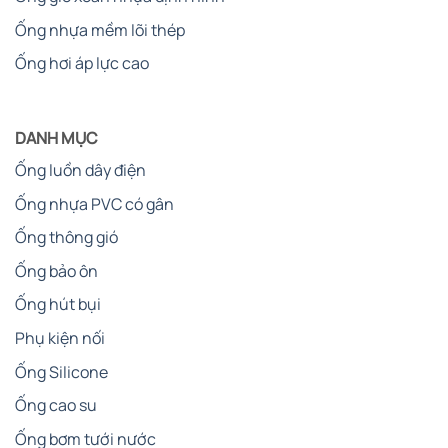
Ống nhựa mềm lõi thép
Ống hơi áp lực cao
DANH MỤC
Ống luồn dây điện
Ống nhựa PVC có gân
Ống thông gió
Ống bảo ôn
Ống hút bụi
Phụ kiện nối
Ống Silicone
Ống cao su
Ống bơm tưới nước