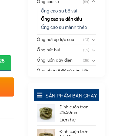
Ống cao su
(59)
Ống cao su bố vải
Ống cao su dẫn dầu
Ống cao su mành thép
Ống hơi áp lực cao
(23)
Ống hút bụi
(52)
Ống luồn dây điện
26
(36)
Ống nhựa PPR và phụ kiện
(2)
PPR
Ống nhựa PVC có gân
(46)
SẢN PHẨM BÁN CHẠY
Ống Silicone
(20)
Đinh cuộn trơn
Ống thông gió
(58)
2.1x50mm
Phụ kiện nối
(86)
Liên hệ
Quạt dân dụng
(91)
Đinh cuộn trơn