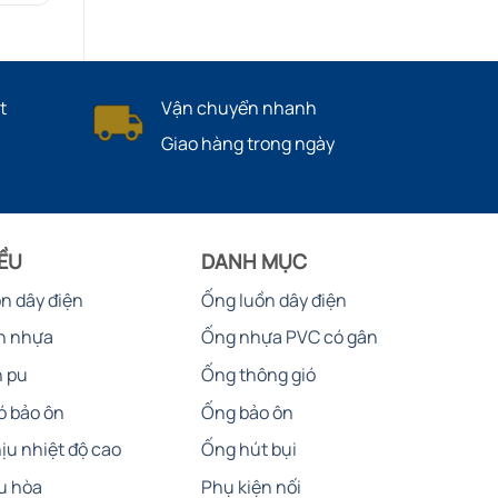
t
Vận chuyển nhanh
Giao hàng trong ngày
IỀU
DANH MỤC
ồn dây điện
Ống luồn dây điện
n nhựa
Ống nhựa PVC có gân
n pu
Ống thông gió
ó bảo ôn
Ống bảo ôn
ịu nhiệt độ cao
Ống hút bụi
u hòa
Phụ kiện nối