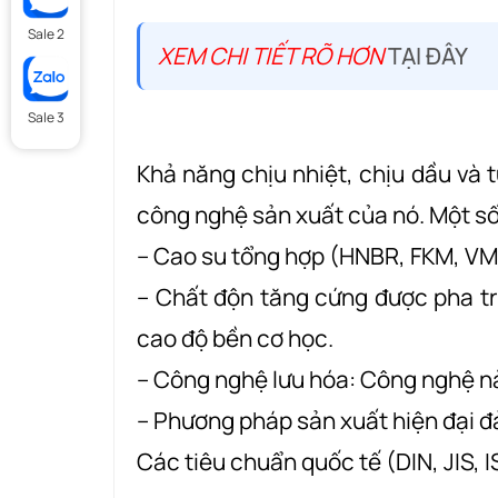
Sale 2
XEM CHI TIẾT RÕ HƠN
TẠI ĐÂY
Sale 3
Khả năng chịu nhiệt, chịu dầu và 
công nghệ sản xuất của nó. Một số
– Cao su tổng hợp (HNBR, FKM, VMQ
– Chất độn tăng cứng được pha tr
cao độ bền cơ học.
– Công nghệ lưu hóa: Công nghệ này
– Phương pháp sản xuất hiện đại đ
Các tiêu chuẩn quốc tế (DIN, JIS, I