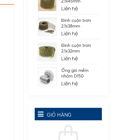
2.1x45mm
Tấm cao su
(7)
Liên hệ
Đinh cuộn trơn
2.1x38mm
Liên hệ
Đinh cuộn trơn
2.1x32mm
Liên hệ
Ống gió mềm
nhôm D150
Liên hệ
GIỎ HÀNG