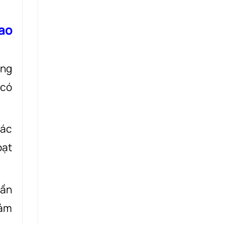
ao
ợng
 có
các
oạt
cần
đảm