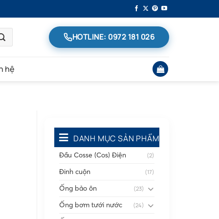
HOTLINE: 0972 181 026
n hệ
DANH MỤC SẢN PHẨM
Đầu Cosse (Cos) Điện
(2)
Đinh cuộn
(17)
Ống bảo ôn
(23)
Ống bơm tưới nước
(24)