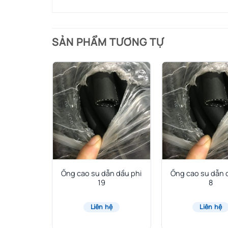
SẢN PHẨM TƯƠNG TỰ
n Dầu Phi
Ống cao su dẫn dầu phi
Ống cao su dẫn 
19
8
hệ
Liên hệ
Liên hệ