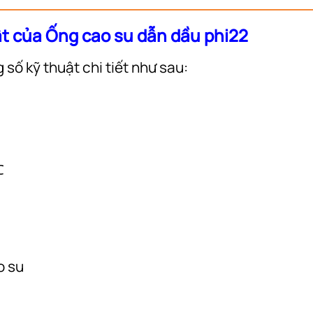
ật của Ống cao su dẫn dầu phi22
số kỹ thuật chi tiết như sau:
℃
o su