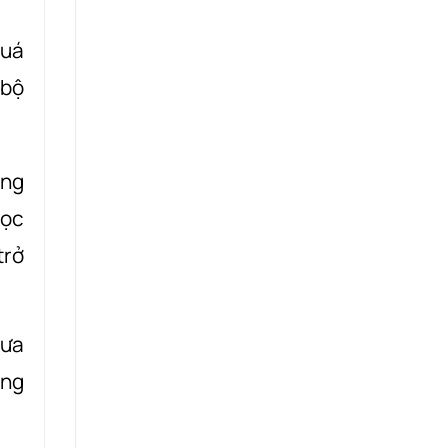
quá
 bộ
áng
học
trở
hưa
óng