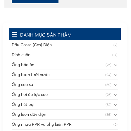
DANH MỤC SẢN PHẨM
Đầu Cosse (Cos) Điện
(2)
Đinh cuộn
(17)
Ống bảo ôn
(23)
Ống bơm tưới nước
(24)
Ống cao su
(59)
Ống hơi áp lực cao
(23)
Ống hút bụi
(52)
Ống luồn dây điện
(36)
Ống nhựa PPR và phụ kiện PPR
(2)