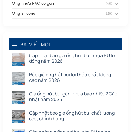
Ống nhựa PVC có gân
(46)
Ống Silicone
(20)
Ống thông gió
(58)
Phụ kiện nối
(86)
Quạt dân dụng
BÀI VIẾT MỚI
(91)
Tấm cao su
(7)
Cập nhật báo giá ống hút bụi nhựa PU lõi
đồng năm 2026
Báo giá ống hút bụi lõi thép chất lượng
cao năm 2026
Giá ống hút bụi gân nhựa bao nhiêu? Cập
nhật năm 2026
Cập nhật báo giá ống hút bụi chất lượng
cao, chính hãng
Cập nhật giá ống hơi khí nén PU chính