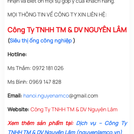
nhận và biết ơn mọi sự góp ý của khách hàng.
MỌI THÔNG TIN VỀ CÔNG TY XIN LIÊN HỆ:
Công Ty TNHH TM & DV NGUYÊN LÂM
(
Siêu thị ống công nghiệp
)
Hotline:
Ms Thắm: 0972 181 026
Ms Bình: 0969 147 828
Email:
h
anoi.nguyenamco
@gmail.com
Website:
Công Ty TNHH TM & DV Nguyên Lâm
Xem thêm sản phẩm tại:
Dịch vụ – Công Ty
TNHH TM & DV Nguyên Lâm (nguyenlamco.vn)