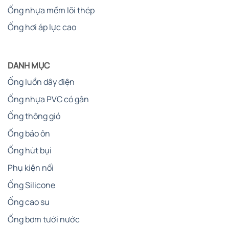
Ống nhựa mềm lõi thép
Ống hơi áp lực cao
DANH MỤC
Ống luồn dây điện
Ống nhựa PVC có gân
Ống thông gió
Ống bảo ôn
Ống hút bụi
Phụ kiện nối
Ống Silicone
Ống cao su
Ống bơm tưới nước