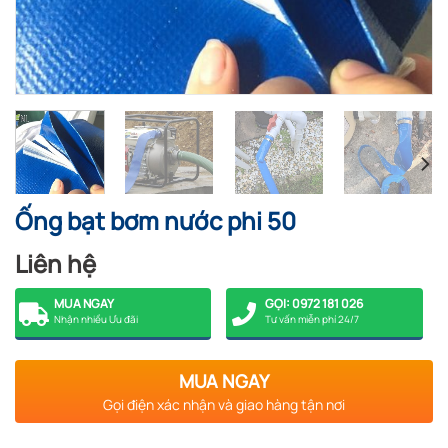
Ống bạt bơm nước phi 50
Liên hệ
MUA NGAY
GỌI: 0972 181 026
Nhận nhiều Ưu đãi
Tư vấn miễn phí 24/7
MUA NGAY
Gọi điện xác nhận và giao hàng tận nơi