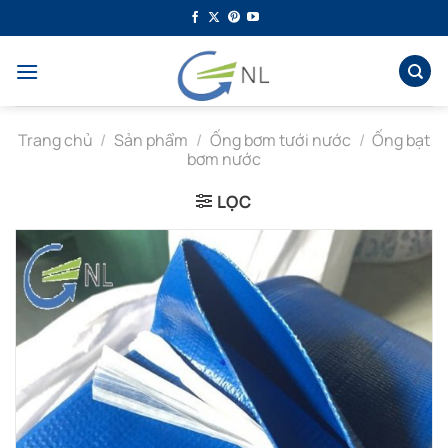
Bỏ
qua
nội
dung
Trang chủ
/
Sản phẩm
/
Ống bơm tưới nước
/
Ống bạt
bơm nước
LỌC