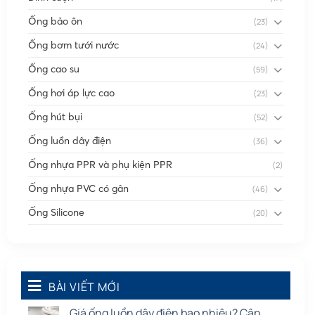
Ống bảo ôn
(23)
Ống bơm tưới nước
(24)
Ống cao su
(59)
Ống hơi áp lực cao
(23)
Ống hút bụi
(52)
Ống luồn dây điện
(36)
Ống nhựa PPR và phụ kiện PPR
(2)
Ống nhựa PVC có gân
(46)
Ống Silicone
(20)
Ống thông gió
(58)
Phụ kiện nối
(86)
Quạt dân dụng
BÀI VIẾT MỚI
(91)
Tấm cao su
(7)
Giá ống luồn dây điện bao nhiêu? Cập