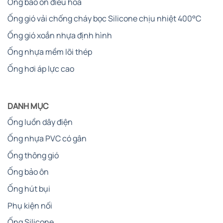
Ống bảo ôn điều hòa
Ống gió vải chống cháy bọc Silicone chịu nhiệt 400°C
Ống gió xoắn nhựa định hình
Ống nhựa mềm lõi thép
Ống hơi áp lực cao
DANH MỤC
Ống luồn dây điện
Ống nhựa PVC có gân
Ống thông gió
Ống bảo ôn
Ống hút bụi
Phụ kiện nối
Ống Silicone