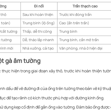
ường
Đi nổi
Trần thạch cao
 thô
Sau khi hoàn thiện
Trước khi đóng trần
 toàn)
Trung bình (lộ ống)
Cao (ẩn trên trần)
/cắt tường
Thấp, dễ thi công
Trung bình
c tường
Dễ, tháo lắp nhanh
Trung bình, cần mở trần
rình mới
Nhà xưởng, cải tạo
Văn phòng, nhà ở hiện đại
ột gà âm tường
thực hiện trong giai đoạn xây thô, trước khi hoàn thiện tườ
h dấu để vẽ đường đi của ống trên tường theo bản vẽ kỹ thuậ
ục để tạo rãnh có kích thước phù hợp với đường kính ống.
sử dụng kẹp cố định để gắn ống vào tường. Đảm bảo ống được