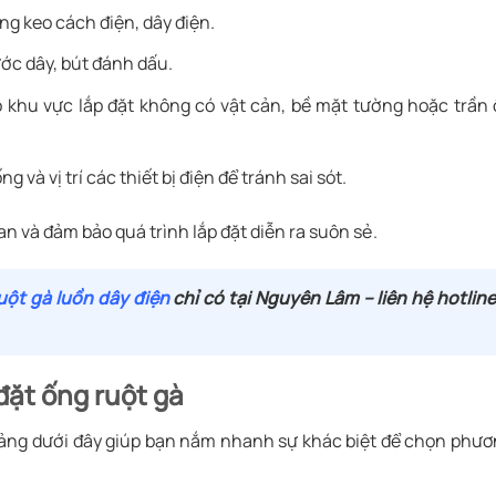
ng keo cách điện, dây điện.
ước dây, bút đánh dấu.
khu vực lắp đặt không có vật cản, bề mặt tường hoặc trần
 và vị trí các thiết bị điện để tránh sai sót.
ian và đảm bảo quá trình lắp đặt diễn ra suôn sẻ.
uột gà luồn dây điện
chỉ có tại Nguyên Lâm – liên hệ hotlin
đặt ống ruột gà
t, bảng dưới đây giúp bạn nắm nhanh sự khác biệt để chọn phư