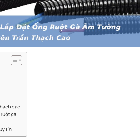
 thạch cao
 ruột gà
uy tín