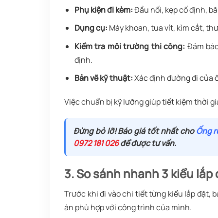
Phụ kiện đi kèm:
Đầu nối, kẹp cố định, bă
Dụng cụ:
Máy khoan, tua vít, kìm cắt, th
Kiểm tra môi trường thi công:
Đảm bảo 
định.
Bản vẽ kỹ thuật:
Xác định đường đi của ống
Việc chuẩn bị kỹ lưỡng giúp tiết kiệm thời g
Đừng bỏ lỡ! Báo giá tốt nhất cho
Ống r
0972 181 026
để được tư vấn.
3
.
So sánh nhanh 3 kiểu lắp 
Trước khi đi vào chi tiết từng kiểu lắp đặ
án phù hợp với công trình của mình.