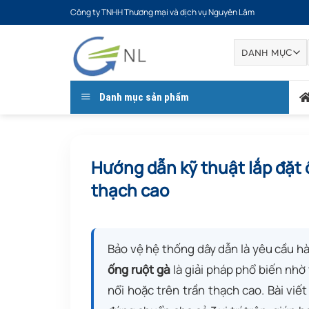
Bỏ
Công ty TNHH Thương mại và dịch vụ Nguyên Lâm
qua
nội
dung
Danh mục sản phẩm
Hướng dẫn kỹ thuật lắp đặt 
thạch cao
Bảo vệ hệ thống dây dẫn là yêu cầu h
ống ruột gà
là giải pháp phổ biến nhờ 
nổi hoặc trên trần thạch cao. Bài viế