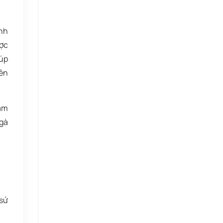
inh
ược
iúp
rên
iảm
 gà
sử