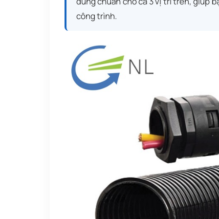
đúng chuẩn cho cả 3 vị trí trên, giúp
công trình.