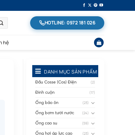
HOTLINE: 0972 181 026
n hệ
DANH MỤC SẢN PHẨM
Đầu Cosse (Cos) Điện
(2)
Đinh cuộn
(17)
Ống bảo ôn
(23)
Ống bơm tưới nước
(24)
Ống cao su
(59)
Ống hơi áp lực cao
(23)