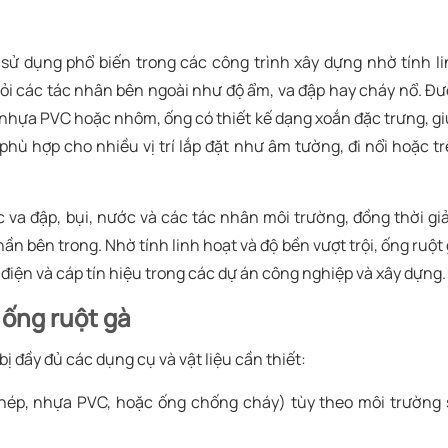
 sử dụng phổ biến trong các công trình xây dựng nhờ tính l
hỏi các tác nhân bên ngoài như độ ẩm, va đập hay cháy nổ. Đ
, nhựa PVC hoặc nhôm, ống có thiết kế dạng xoắn đặc trưng, g
phù hợp cho nhiều vị trí lắp đặt như âm tường, đi nổi hoặc t
 va đập, bụi, nước và các tác nhân môi trường, đồng thời g
n bên trong. Nhờ tính linh hoạt và độ bền vượt trội, ống ruột
 điện và cáp tín hiệu trong các dự án công nghiệp và xây dựng.
t ống ruột gà
ị đầy đủ các dụng cụ và vật liệu cần thiết:
hép, nhựa PVC, hoặc ống chống cháy) tùy theo môi trường 