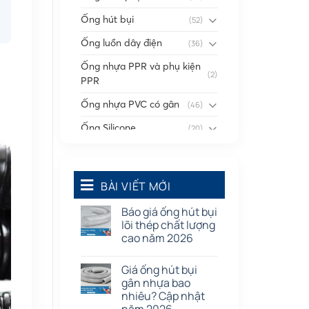
Ống hút bụi
(52)
Ống luồn dây điện
(36)
Ống nhựa PPR và phụ kiện
(2)
PPR
Ống nhựa PVC có gân
(46)
Ống Silicone
(20)
Ống thông gió
(58)
Phụ kiện nối
(86)
BÀI VIẾT MỚI
Quạt dân dụng
(91)
Báo giá ống hút bụi
Tấm cao su
(7)
lõi thép chất lượng
cao năm 2026
Giá ống hút bụi
gân nhựa bao
nhiêu? Cập nhật