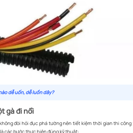
nào dễ uốn, dễ luồn dây?
t gà đi nổi
 không đòi hỏi đục phá tường nên tiết kiệm thời gian thi công
 là các bước thực hiện đúng kỹ thuật: