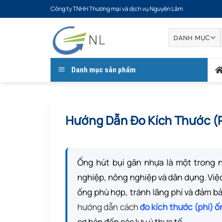
Bỏ
Công ty TNHH Thương mại và dịch vụ Nguyên Lâm
qua
nội
dung
Danh mục sản phẩm
Hướng Dẫn Đo Kích Thước (
Ống hút bụi gân nhựa là một trong 
nghiệp, nông nghiệp và dân dụng. Việc 
ống phù hợp, tránh lãng phí và đảm bả
hướng dẫn cách
đo kích thước (phi) ố
cơ bản đến các lưu ý thực tế.