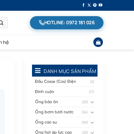
HOTLINE: 0972 181 026
n hệ
DANH MỤC SẢN PHẨM
Đầu Cosse (Cos) Điện
(2)
Đinh cuộn
(17)
Ống bảo ôn
(23)
Ống bơm tưới nước
(24)
Ống cao su
(59)
Ống hơi áp lực cao
(23)