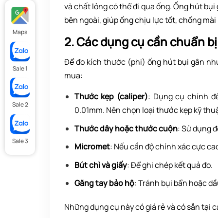
và chất lỏng có thể đi qua ống. Ống hút bụ
bên ngoài, giúp ống chịu lực tốt, chống mà
Maps
2. Các dụng cụ cần chuẩn bị
Để đo kích thước (phi) ống hút bụi gân nh
Sale 1
mua:
Thước kẹp (caliper)
: Dụng cụ chính để
Sale 2
0.01mm. Nên chọn loại thước kẹp kỹ thuậ
Thước dây hoặc thước cuộn
: Sử dụng đ
Sale 3
Micromet
: Nếu cần độ chính xác cực ca
Bút chì và giấy
: Để ghi chép kết quả đo.
Găng tay bảo hộ
: Tránh bụi bẩn hoặc d
Những dụng cụ này có giá rẻ và có sẵn tại 