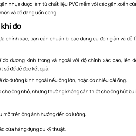
i gân nhựa được làm từ chất liệu PVC mềm với các gân xoắn c
i mòn và dễ dàng uốn cong.
 khi đo
ựa chính xác, bạn cần chuẩn bị các dụng cụ đơn giản và dễ 
 đo đường kính trong và ngoài với độ chính xác cao, lên 
t số để dễ đọc kết quả.
ể đo đường kính ngoài nếu ống lớn, hoặc đo chiều dài ống.
o cho ống nhỏ, nhưng thường không cần thiết cho ống hút bụi
ầu mỡ trên ống ảnh hưởng đến đo lường.
các cửa hàng dụng cụ kỹ thuật.