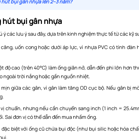
g hút bụi gân nhựa lên 2–3 năm?
g hút bụi gân nhựa
 ý các lưu ý sau đây, dựa trên kinh nghiệm thực tế từ các kỹ s
 căng, uốn cong hoặc dưới áp lực, vì nhựa PVC có tính đàn 
iệt độ cao (trên 40°C) làm ống giãn nở, dẫn đến phi lớn hơn t
đo ngoài trời nắng hoặc gần nguồn nhiệt.
 mịn giữa các gân, vì gân làm tăng OD cục bộ. Nếu gân bị m
g.
 vị chuẩn, nhưng nếu cần chuyển sang inch (1 inch = 25.4
i. Sai đơn vị có thể dẫn đến mua nhầm ống.
 đặc biệt với ống cũ chứa bụi độc (như bụi silic hoặc hóa chấ
bụi.