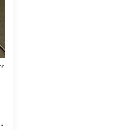
ánh
au.