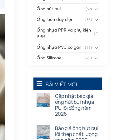
Ống hút bụi
(52)
Ống luồn dây điện
(36)
Ống nhựa PPR và phụ kiện
(2)
PPR
Ống nhựa PVC có gân
(46)
Ống Silicone
(20)
Ống thông gió
(58)
Phụ kiện nối
(86)
BÀI VIẾT MỚI
Quạt dân dụng
(91)
Cập nhật báo giá
Tấm cao su
(7)
ống hút bụi nhựa
PU lõi đồng năm
2026
Báo giá ống hút bụi
lõi thép chất lượng