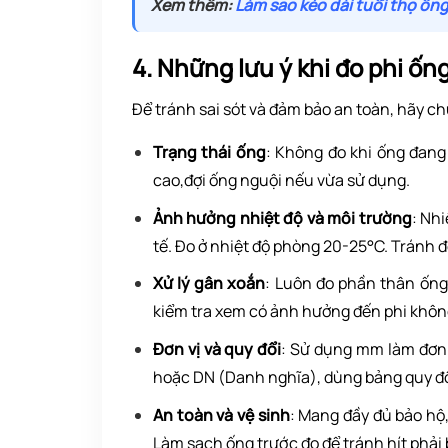
Xem thêm:
Làm sao kéo dài tuổi thọ ốn
4. Những lưu ý khi đo phi ốn
Để tránh sai sót và đảm bảo an toàn, hãy chú
Trạng thái ống
: Không đo khi ống đang
cao,đợi ống nguội nếu vừa sử dụng.
Ảnh hưởng nhiệt độ và môi trường
: Nh
tế. Đo ở nhiệt độ phòng 20-25°C. Tránh 
Xử lý gân xoắn
: Luôn đo phần thân ống
kiểm tra xem có ảnh hưởng đến phi khôn
Đơn vị và quy đổi
: Sử dụng mm làm đơn
hoặc DN (Danh nghĩa), dùng bảng quy đổ
An toàn và vệ sinh
: Mang đầy đủ bảo hộ,
Làm sạch ống trước đo để tránh hít phải 