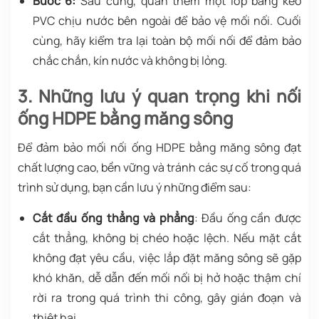
Bước 6:
Sau cùng, quấn thêm một lớp băng keo
PVC chịu nước bên ngoài để bảo vệ mối nối. Cuối
cùng, hãy kiểm tra lại toàn bộ mối nối để đảm bảo
chắc chắn, kín nước và không bị lỏng.
3. Những lưu ý quan trọng khi nối
ống HDPE bằng măng sông
Để đảm bảo mối nối ống HDPE bằng măng sông đạt
chất lượng cao, bền vững và tránh các sự cố trong quá
trình sử dụng, bạn cần lưu ý những điểm sau:
Cắt đầu ống thẳng và phẳng
: Đầu ống cần được
cắt thẳng, không bị chéo hoặc lệch. Nếu mặt cắt
không đạt yêu cầu, việc lắp đặt măng sông sẽ gặp
khó khăn, dễ dẫn đến mối nối bị hở hoặc thậm chí
rời ra trong quá trình thi công, gây gián đoạn và
thiệt hại.