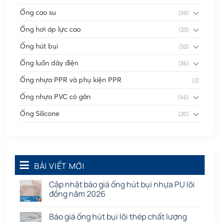
Ống cao su
(59)
Ống hơi áp lực cao
(23)
Ống hút bụi
(52)
Ống luồn dây điện
(36)
Ống nhựa PPR và phụ kiện PPR
(2)
Ống nhựa PVC có gân
(46)
Ống Silicone
(20)
Ống thông gió
(58)
Phụ kiện nối
(86)
Quạt dân dụng
BÀI VIẾT MỚI
(91)
Tấm cao su
(7)
Cập nhật báo giá ống hút bụi nhựa PU lõi
đồng năm 2026
Báo giá ống hút bụi lõi thép chất lượng