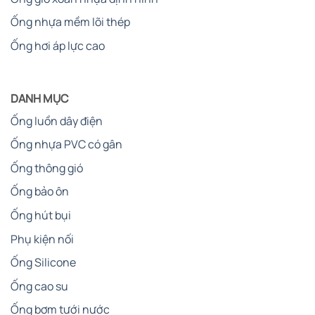
Ống nhựa mềm lõi thép
Ống hơi áp lực cao
DANH MỤC
Ống luồn dây điện
Ống nhựa PVC có gân
Ống thông gió
Ống bảo ôn
Ống hút bụi
Phụ kiện nối
Ống Silicone
Ống cao su
Ống bơm tưới nước