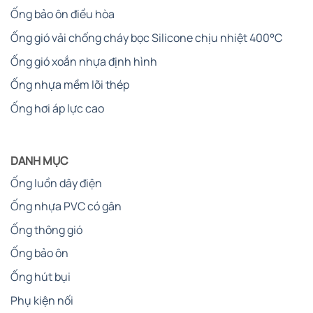
Ống bảo ôn điều hòa
Ống gió vải chống cháy bọc Silicone chịu nhiệt 400°C
Ống gió xoắn nhựa định hình
Ống nhựa mềm lõi thép
Ống hơi áp lực cao
DANH MỤC
Ống luồn dây điện
Ống nhựa PVC có gân
Ống thông gió
Ống bảo ôn
Ống hút bụi
Phụ kiện nối