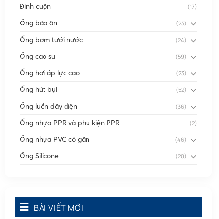
Đinh cuộn
(17)
Ống bảo ôn
(23)
Ống bơm tưới nước
(24)
Ống cao su
(59)
Ống hơi áp lực cao
(23)
Ống hút bụi
(52)
Ống luồn dây điện
(36)
Ống nhựa PPR và phụ kiện PPR
(2)
Ống nhựa PVC có gân
(46)
Ống Silicone
(20)
Ống thông gió
(58)
Phụ kiện nối
(86)
Quạt dân dụng
BÀI VIẾT MỚI
(91)