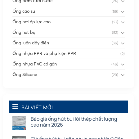
Ống bơm tưới nước
(24)
Ống cao su
(59)
Ống hơi áp lực cao
(23)
Ống hút bụi
(52)
Ống luồn dây điện
(36)
Ống nhựa PPR và phụ kiện PPR
(2)
Ống nhựa PVC có gân
(46)
Ống Silicone
(20)
Ống thông gió
(58)
Phụ kiện nối
(86)
Quạt dân dụng
BÀI VIẾT MỚI
(91)
Tấm cao su
(7)
Báo giá ống hút bụi lõi thép chất lượng
cao năm 2026