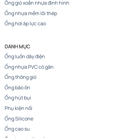
Ống gió xoắn nhựa định hình
Ống nhựa mềm lõi thép
Ống hơi áp lực cao
DANH MỤC
Ống luồn dây điện
Ống nhựa PVC có gân
Ống thông gió
Ống bảo ôn
Ống hút bụi
Phụ kiện nối
Ống Silicone
Ống cao su