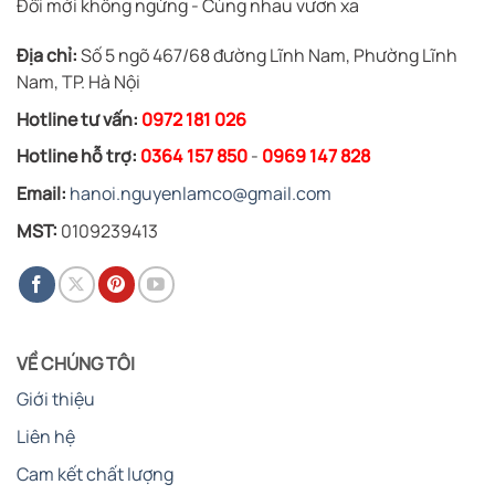
Đổi mới không ngừng - Cùng nhau vươn xa
Địa chỉ:
Số 5 ngõ 467/68 đường Lĩnh Nam, Phường Lĩnh
Nam, TP. Hà Nội
Hotline tư vấn:
0972 181 026
Hotline hỗ trợ:
0364 157 850
-
0969 147 828
Email:
hanoi.nguyenlamco@gmail.com
MST:
0109239413
VỀ CHÚNG TÔI
Giới thiệu
Liên hệ
Cam kết chất lượng