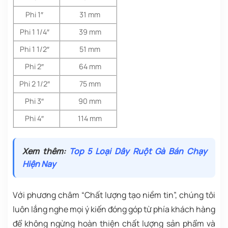
Phi 1″
31 mm
Phi 1 1/4″
39 mm
Phi 1 1/2″
51 mm
Phi 2″
64 mm
Phi 2 1/2″
75 mm
Phi 3″
90 mm
Phi 4″
114 mm
Xem thêm:
Top 5 Loại Dây Ruột Gà Bán Chạy
Hiện Nay
Với phương châm “Chất lượng tạo niềm tin”, chúng tôi
luôn lắng nghe mọi ý kiến đóng góp từ phía khách hàng
để không ngừng hoàn thiện chất lượng sản phẩm và