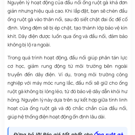
Nguyên lý hoạt động của
đầu nối ống ruột gà
khá đơn
giản nhưng hiệu quả cao. Khi lắp đặt, bạn sẽ chèn đầu
ống ruột gà vào thân nối, sau đó siết chặt đai ốc để cố
định. Vòng đệm sẽ bị ép chặt, tạo thành lớp bảo vệ kín
khít. Dây điện được luồn qua ống và đầu nối, đảm bảo
không bị lộ ra ngoài.
Trong quá trình hoạt động, đầu nối giúp phân tán lực
cơ học, giảm rung động từ môi trường bên ngoài
truyền đến dây điện. Ví dụ, trong môi trường công
nghiệp với máy móc rung lắc, đầu nối sẽ giữ cho ống
ruột gà không bị lỏng lẻo, từ đó bảo vệ dây dẫn khỏi hư
hỏng. Nguyên lý này dựa trên sự kết hợp giữa tính linh
hoạt của ống ruột gà và độ chắc chắn của đầu nối,
giúp hệ thống điện hoạt động ổn định lâu dài.
Đừng bỏ lỡ! Báo giá tốt nhất cho
Ống ruột
g
à