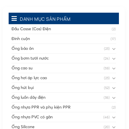
DANH MỤC SẢN PHẨM
Đầu Cosse (Cos) Điện
(2)
Đinh cuộn
(17)
Ống bảo ôn
(23)
Ống bơm tưới nước
(24)
Ống cao su
(59)
Ống hơi áp lực cao
(23)
Ống hút bụi
(52)
Ống luồn dây điện
(36)
Ống nhựa PPR và phụ kiện PPR
(2)
Ống nhựa PVC có gân
(46)
Ống Silicone
(20)