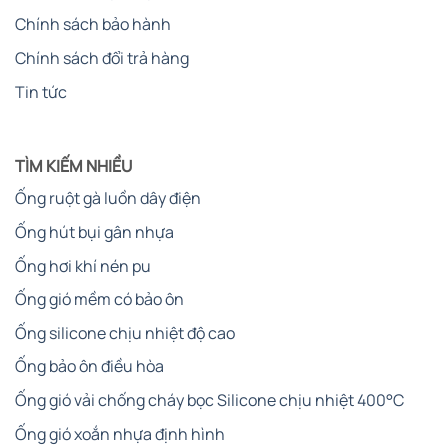
Chính sách bảo hành
Chính sách đổi trả hàng
Tin tức
TÌM KIẾM NHIỀU
Ống ruột gà luồn dây điện
Ống hút bụi gân nhựa
Ống hơi khí nén pu
Ống gió mềm có bảo ôn
Ống silicone chịu nhiệt độ cao
Tìm hiểu thêm:
Top 5 Ống Hơi Bền Nhất
2025
– Giải Pháp Truyền Dẫn Khí Nén
Ống bảo ôn điều hòa
Tối Ưu
Ống gió vải chống cháy bọc Silicone chịu nhiệt 400°C
Ống gió xoắn nhựa định hình