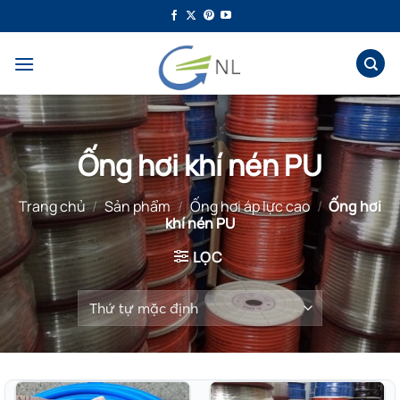
Bỏ
qua
nội
dung
Ống hơi khí nén PU
Trang chủ
/
Sản phẩm
/
Ống hơi áp lực cao
/
Ống hơi
khí nén PU
LỌC