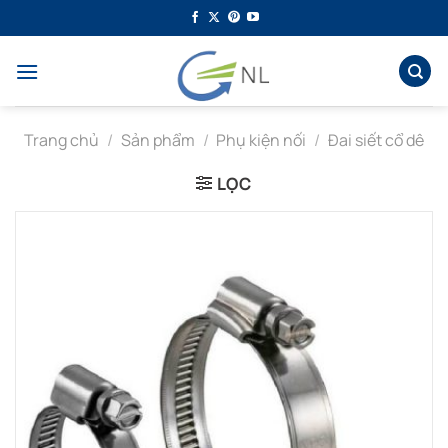
Bỏ
qua
nội
dung
Trang chủ
/
Sản phẩm
/
Phụ kiện nối
/
Đai siết cổ dê
LỌC