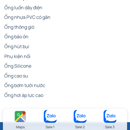
Ống luồn dây điện
Ống nhựa PVC có gân
Ống thông gió
Ống bảo ôn
Ống hút bụi
Phụ kiện nối
Ống Silicone
Ống cao su
Ống bơm tưới nước
Ống hơi áp lực cao
Maps
Sale 1
Sale 2
Sale 3
Copyright 2026 NguyenLam Company