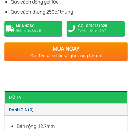
Quy cách đóng gói 10c
Quy cách thùng 250c/ thùng
MUA NGAY
GỌI: 0972 181 026
Nhận nhiều Ưu đãi
Tư vấn miễn phí 24/7
MUA NGAY
Gọi điện xác nhận và giao hàng tận nơi
MÔ TẢ
ĐÁNH GIÁ (0)
Bản rộng: 12.7mm