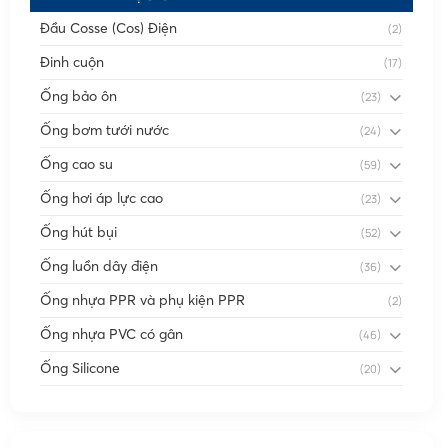
Đầu Cosse (Cos) Điện
(2)
Đinh cuộn
(17)
Ống bảo ôn
(23)
Ống bơm tưới nước
(24)
Ống cao su
(59)
Ống hơi áp lực cao
(23)
Ống hút bụi
(52)
Ống luồn dây điện
(36)
Ống nhựa PPR và phụ kiện PPR
(2)
Ống nhựa PVC có gân
(46)
Ống Silicone
(20)
Ống thông gió
(58)
Phụ kiện nối
(86)