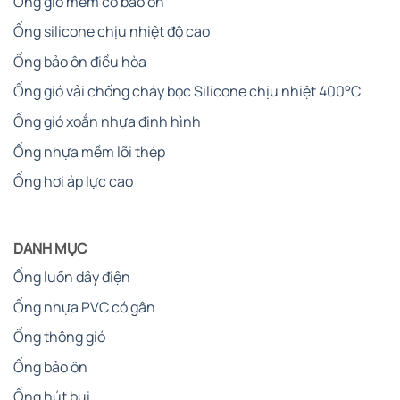
Ống gió mềm có bảo ôn
Ống silicone chịu nhiệt độ cao
Ống bảo ôn điều hòa
Ống gió vải chống cháy bọc Silicone chịu nhiệt 400°C
Ống gió xoắn nhựa định hình
Ống nhựa mềm lõi thép
Ống hơi áp lực cao
DANH MỤC
Ống luồn dây điện
Ống nhựa PVC có gân
Ống thông gió
Ống bảo ôn
Ống hút bụi