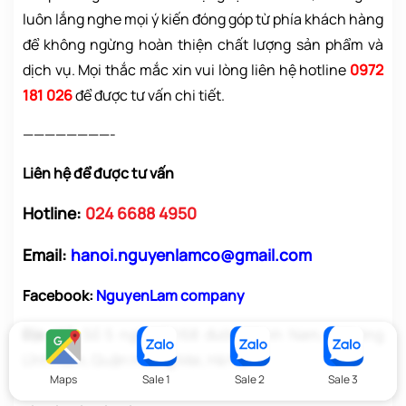
luôn lắng nghe mọi ý kiến đóng góp từ phía khách hàng
để không ngừng hoàn thiện chất lượng sản phẩm và
dịch vụ. Mọi thắc mắc xin vui lòng liên hệ hotline
0972
181 026
để được tư vấn chi tiết.
————————-
Liên hệ để được tư vấn
Hotline:
024 6688 4950
Email:
hanoi.nguyenlamco@gmail.com
Facebook:
NguyenLam company
Địa chỉ:
Số 5 ngõ 467/68 đường Lĩnh Nam, Phường
Lĩnh Nam, Quận Hoàng Mai, Hà Nội
Maps
Sale 1
Sale 2
Sale 3