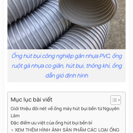
Ống hút bụi công nghiệp gân nhựa PVC, ống
ruột gà nhựa co giãn, hút bụi, thông khí, ống
dẫn gió định hình
Mục lục bài viết
Giới thiệu đôi nét về ống máy hút bụi bền từ Nguyên
Lâm
Đặc điểm ưu việt của ống hút bụi bền bỉ
> XEM THÊM HÌNH ẢNH SẢN PHẨM CÁC LOẠI ỐNG