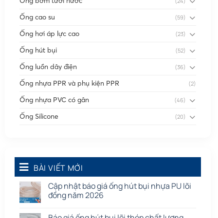
Ống bơm tưới nước
(24)
Ống cao su
(59)
Ống hơi áp lực cao
(23)
Ống hút bụi
(52)
Ống luồn dây điện
(36)
Ống nhựa PPR và phụ kiện PPR
(2)
Ống nhựa PVC có gân
(46)
Ống Silicone
(20)
Ống thông gió
(58)
Phụ kiện nối
(86)
Quạt dân dụng
BÀI VIẾT MỚI
(91)
Tấm cao su
(7)
Cập nhật báo giá ống hút bụi nhựa PU lõi
đồng năm 2026
Báo giá ống hút bụi lõi thép chất lượng