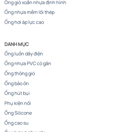
Ống gió xoắn nhựa định hình
Ống nhựa mềm lõi thép
Ống hơi áp lực cao
DANH MỤC
Ống luồn dây điện
Ống nhựa PVC có gân
Ống thông gió
Ống bảo ôn
Ống hút bụi
Phụ kiện nối
Ống Silicone
Ống cao su