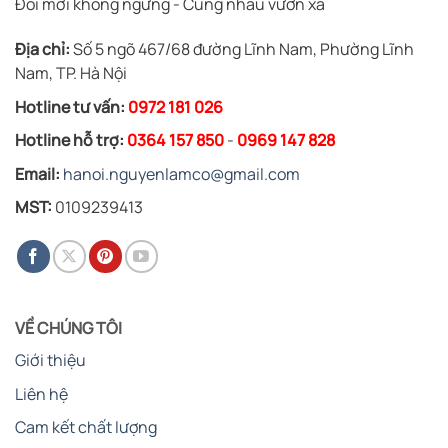
Đổi mới không ngừng - Cùng nhau vươn xa
Địa chỉ:
Số 5 ngõ 467/68 đường Lĩnh Nam, Phường Lĩnh
Nam, TP. Hà Nội
Hotline tư vấn:
0972 181 026
Hotline hỗ trợ:
0364 157 850
-
0969 147 828
Email:
hanoi.nguyenlamco@gmail.com
MST:
0109239413
VỀ CHÚNG TÔI
Giới thiệu
Liên hệ
Cam kết chất lượng