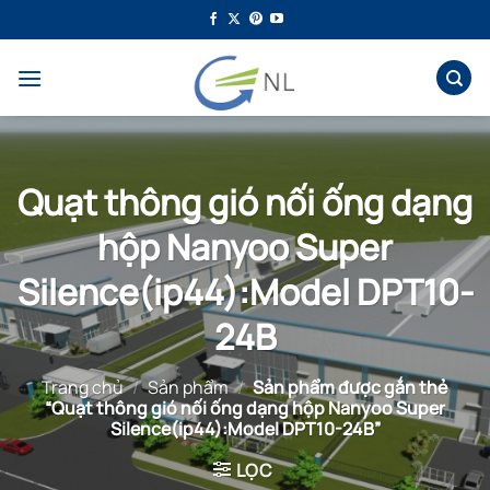
Bỏ
qua
nội
dung
Quạt thông gió nối ống dạng
hộp Nanyoo Super
Silence(ip44):Model DPT10-
24B
Trang chủ
/
Sản phẩm
/
Sản phẩm được gắn thẻ
“Quạt thông gió nối ống dạng hộp Nanyoo Super
Silence(ip44):Model DPT10-24B”
LỌC