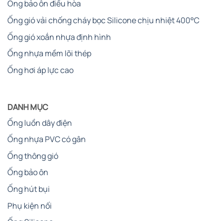
Ống bảo ôn điều hòa
Ống gió vải chống cháy bọc Silicone chịu nhiệt 400°C
Ống gió xoắn nhựa định hình
Ống nhựa mềm lõi thép
Ống hơi áp lực cao
DANH MỤC
Ống luồn dây điện
Ống nhựa PVC có gân
Ống thông gió
Ống bảo ôn
Ống hút bụi
Phụ kiện nối