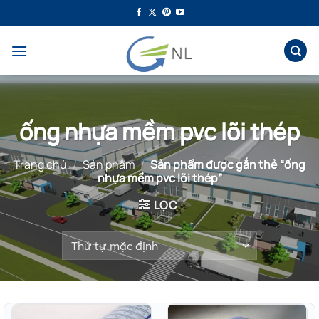
Bỏ
qua
nội
dung
ống nhựa mềm pvc lõi thép
Trang chủ
/
Sản phẩm
/
Sản phẩm được gắn thẻ “ống
nhựa mềm pvc lõi thép”
LỌC