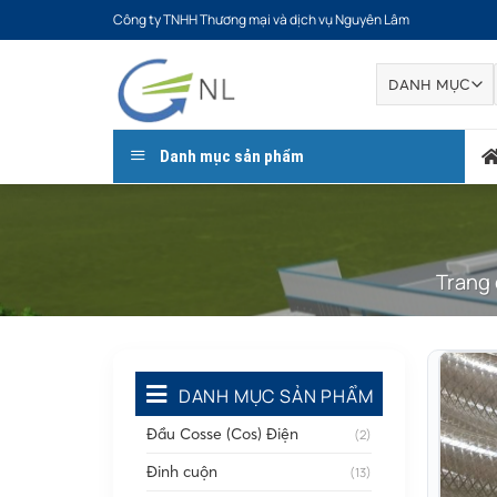
Bỏ
Công ty TNHH Thương mại và dịch vụ Nguyên Lâm
qua
nội
dung
Danh mục sản phẩm
Trang
DANH MỤC SẢN PHẨM
Đầu Cosse (Cos) Điện
(2)
Đinh cuộn
(13)