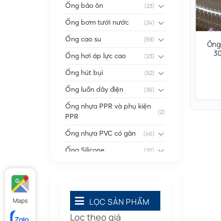
Ống bảo ôn
(23)
Ống bơm tưới nước
(24)
Ống cao su
(59)
Ống
30
Ống hơi áp lực cao
(23)
Ống hút bụi
(52)
Ống luồn dây điện
(36)
Ống nhựa PPR và phụ kiện
(2)
PPR
Ống nhựa PVC có gân
(46)
Ống Silicone
(20)
Ống thông gió
(58)
Phụ kiện nối
(86)
Quạt dân dụng
Maps
LỌC SẢN PHẨM
(91)
Lọc theo giá
Tấm cao su
(7)