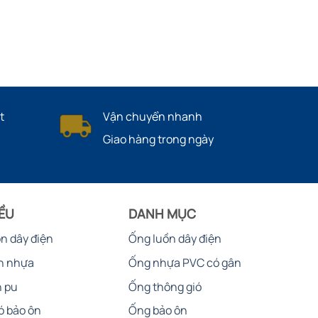
t
Vận chuyển nhanh
Giao hàng trong ngày
IỀU
DANH MỤC
ồn dây điện
Ống luồn dây điện
n nhựa
Ống nhựa PVC có gân
n pu
Ống thông gió
ó bảo ôn
Ống bảo ôn