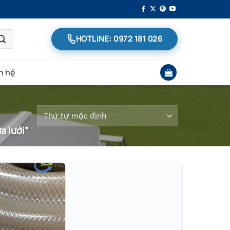
HOTLINE: 0972 181 026
n hệ
 lưới”