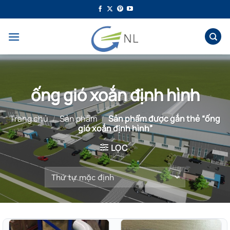
Bỏ
qua
nội
dung
ống gió xoắn định hình
Trang chủ
/
Sản phẩm
/
Sản phẩm được gắn thẻ “ống
gió xoắn định hình”
LỌC