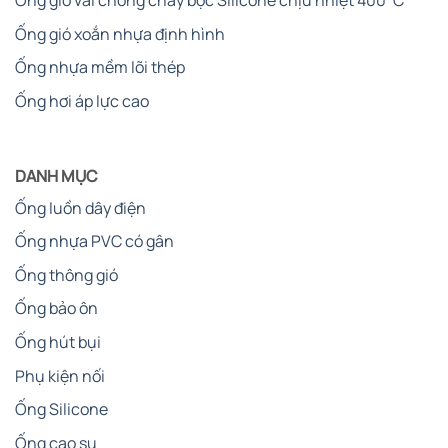
Ống gió vải chống cháy bọc Silicone chịu nhiệt 400°C
Ống gió xoắn nhựa định hình
Ống nhựa mềm lõi thép
Ống hơi áp lực cao
DANH MỤC
Ống luồn dây điện
Ống nhựa PVC có gân
Ống thông gió
Ống bảo ôn
Ống hút bụi
Phụ kiện nối
Ống Silicone
Ống cao su