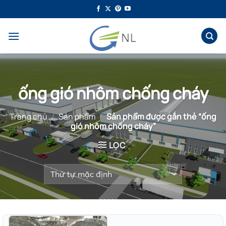
Bỏ
qua
nội
dung
ống gió nhôm chống cháy
Trang chủ
/
Sản phẩm
/
Sản phẩm được gắn thẻ “ống
gió nhôm chống cháy”
LỌC