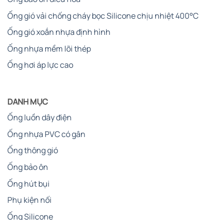
Ống gió vải chống cháy bọc Silicone chịu nhiệt 400°C
Ống gió xoắn nhựa định hình
Ống nhựa mềm lõi thép
Ống hơi áp lực cao
DANH MỤC
Ống luồn dây điện
Ống nhựa PVC có gân
Ống thông gió
Ống bảo ôn
Ống hút bụi
Phụ kiện nối
Ống Silicone