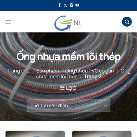
Bỏ
qua
nội
dung
Ống nhựa mềm lõi thép
Trang chủ
/
Sản phẩm
/
Ống nhựa PVC có gân
/
Ống
nhựa mềm lõi thép
/
Trang 2
LỌC