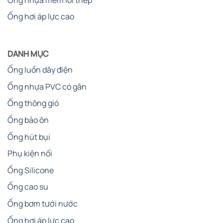
Ống hơi áp lực cao
DANH MỤC
Ống luồn dây điện
Ống nhựa PVC có gân
Ống thông gió
Ống bảo ôn
Ống hút bụi
Phụ kiện nối
Ống Silicone
Ống cao su
Ống bơm tưới nước
Ống hơi áp lực cao