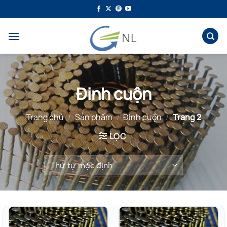
Bỏ
qua
nội
dung
Đinh cuộn
Trang chủ
/
Sản phẩm
/
Đinh cuộn
/
Trang 2
LỌC