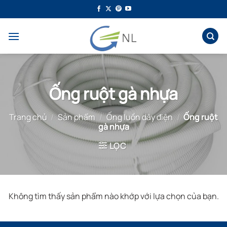
Bỏ
qua
nội
dung
Ống ruột gà nhựa
Trang chủ
/
Sản phẩm
/
Ống luồn dây điện
/
Ống ruột
gà nhựa
LỌC
Không tìm thấy sản phẩm nào khớp với lựa chọn của bạn.