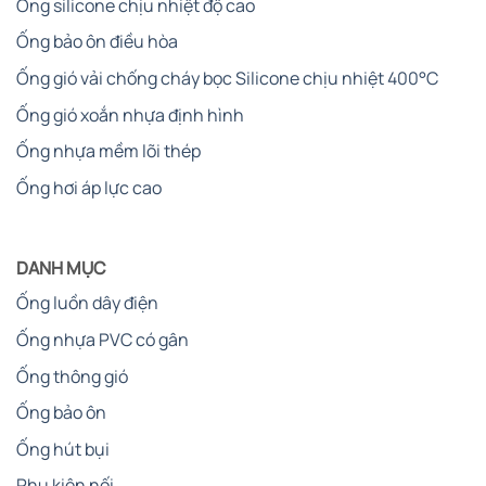
Ống silicone chịu nhiệt độ cao
Ống bảo ôn điều hòa
Ống gió vải chống cháy bọc Silicone chịu nhiệt 400°C
Ống gió xoắn nhựa định hình
Ống nhựa mềm lõi thép
Ống hơi áp lực cao
DANH MỤC
Ống luồn dây điện
Ống nhựa PVC có gân
Ống thông gió
Ống bảo ôn
Ống hút bụi
Phụ kiện nối