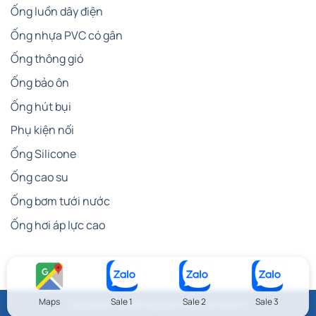
Ống luồn dây điện
Ống nhựa PVC có gân
Ống thông gió
Ống bảo ôn
Ống hút bụi
Phụ kiện nối
Ống Silicone
Ống cao su
Ống bơm tưới nước
Ống hơi áp lực cao
Maps
Sale 1
Sale 2
Sale 3
Copyright 2026 NguyenLam Company